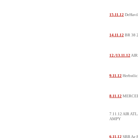
15.11.12
DeHavi
14.11.12
BR 38 2
12./13.11.12
AIR
9.11.12
Herbstlic
8.11.12
MERCEDE
7.11.12 AIR A
AMPY
6.11.12
SBB Ae 8