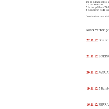
und so einfach geht es i
1. Link anklicken
2. in das geöffnete Bil
3. Speicherort ( z.B. 
Download nur zum nich
Bilder vorherige
22.11.12
PORSCH
21.11.12
BOEIN
20.11.12
JAGUAR 
19.11.12
5 Hambu
16.11.12
FERRA