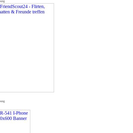
bung
bung