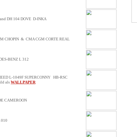
land DH 104 DOVE D-INKA
M CHOPIN & CMA CGM CORTE REAL
DES-BENZ L 312
EED L-1049F SUPERCONNY HB-RSC
d als
WALLPAPER
E CAMEROON
1010