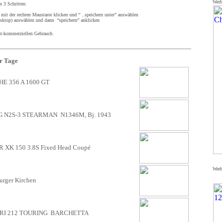
Wer
n 3 Schritten:
d mit der rechten Maustaste klicken und “ ..speichern unter” auswählen
Desktop) auswählen und dann “speichern” anklicken
t-kommerziellen Gebrauch
r Tage
E 356 A 1600 GT
G N2S-3 STEARMAN
N1346M, Bj. 1943
XK 150 3.8S Fixed Head Coupé
Wer
rger Kirchen
RI 212 TOURING BARCHETTA