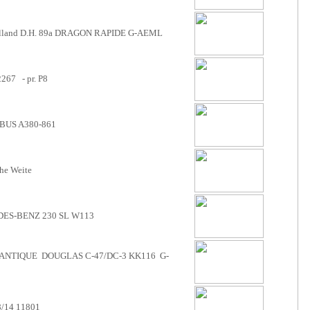
lland D.H. 89a DRAGON RAPIDE G-AEML
267 - pr. P8
BUS A380-861
he Weite
S-BENZ 230 SL W113
TLANTIQUE DOUGLAS C-47/DC-3 KK116 G-
/14 11801