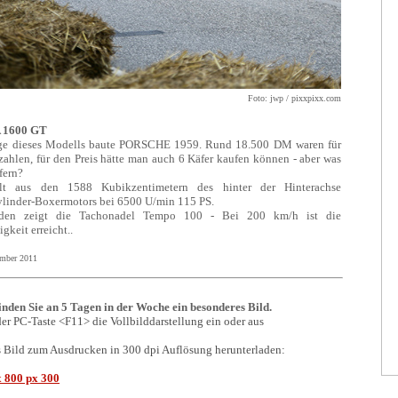
Foto: jwp / pixxpixx.com
 1600 GT
ge dieses Modells baute PORSCHE 1959. Rund 18.500 DM waren für
ahlen, für den Preis hätte man auch 6 Käfer kaufen können - aber was
fern?
t aus den 1588 Kubikzentimetern des hinter der Hinterachse
linder-Boxermotors bei 6500 U/min 115 PS.
en zeigt die Tachonadel Tempo 100 - Bei 200 km/h ist die
keit erreicht..
tember 2011
finden Sie an 5 Tagen in der Woche ein besonderes Bild.
der PC-Taste <F11> die Vollbilddarstellung ein oder aus
s Bild zum Ausdrucken in 300 dpi Auflösung herunterladen:
 800 px 300