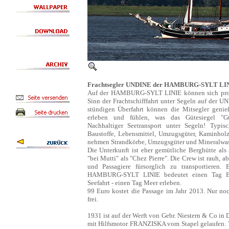
Frachtsegler UNDINE der HAMBURG-SYLT LI
Auf der HAMBURG-SYLT LINIE können sich pro P
Sinn der Frachtschifffahrt unter Segeln auf der U
stündigen Überfahrt können die Mitsegler genieß
erleben und fühlen, was das Gütesiegel "Gua
Nachhaltiger Seetransport unter Segeln! Typis
Baustoffe, Lebensmittel, Umzugsgüter, Kaminhol
nehmen Strandkörbe, Umzugsgüter und Mineralwas
Die Unterkunft ist eher gemütliche Berghütte als 
"bei Mutti" als "Chez Pierre". Die Crew ist rauh, 
und Passagiere fürsorglich zu transportieren. E
HAMBURG-SYLT LINIE bedeutet einen Tag Ent
Seefahrt - einen Tag Meer erleben.
99 Euro kostet die Passage im Jahr 2013. Nur no
frei.
1931 ist auf der Werft von Gebr. Niestern & Co in D
mit Hilfsmotor FRANZISKA vom Stapel gelaufen.