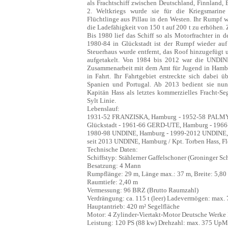
als Frachtschiff zwischen Deutschland, Finnland
2. Weltkriegs wurde sie für die Kriegsmarine
Flüchtlinge aus Pillau in den Westen. Ihr Rumpf
die Ladefähigkeit von 150 t auf 200 t zu erhöhen. 
Bis 1980 lief das Schiff so als Motorfrachter in d
1980-84 in Glückstadt ist der Rumpf wieder auf
Steuerhaus wurde entfernt, das Roof hinzugefügt 
aufgetakelt. Von 1984 bis 2012 war die UNDINE 
Zusammenarbeit mit dem Amt für Jugend in Ham
in Fahrt. Ihr Fahrtgebiet erstreckte sich dabei 
Spanien und Portugal. Ab 2013 bedient sie nun 
Kapitän Hass als letztes kommerzielles Fracht-S
Sylt Linie.
Lebenslauf:
1931-52 FRANZISKA, Hamburg - 1952-58 PALMY
Glückstadt - 1961-66 GERD-UTE, Hamburg - 19
1980-98 UNDINE, Hamburg - 1999-2012 UNDINE, 
seit 2013 UNDINE, Hamburg / Kpt. Torben Hass, F
Technische Daten:
Schiffstyp: Stählerner Gaffelschoner (Groninger Sc
Besatzung: 4 Mann
Rumpflänge: 29 m, Länge max.: 37 m, Breite: 5,80
Raumtiefe: 2,40 m
Vermessung: 96 BRZ (Brutto Raumzahl)
Verdrängung: ca. 115 t (leer) Ladevermögen: max.
Hauptantrieb: 420 m² Segelfläche
Motor: 4 Zylinder-Viertakt-Motor Deutsche Werke 
Leistung: 120 PS (88 kw) Drehzahl: max. 375 UpM