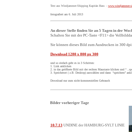
Text aus Windjammer-Shipping Kapitän Hass -
www.windjammer-sh
fotografiert am 6. Juli 2013
An dieser Stelle finden Sie an 5 Tagen in der Woc
Schalten Sie mit der PC-Taste <F11> die Vollbildda
Sie können dieses Bild zum Ausdrucken in 300 dpi
Download 1280 x 800 px 300
und so einfach geht es in 3 Schritten:
1. Link anklicken
2. in das geöffnete Bild mit der rechten Maustaste klicken und “ ..s
3. Speicherort ( z.B. Desktop) auswählen und dann “speichern” ankl
Download nur zum nicht-kommerziellen Gebrauch
Bilder vorheriger Tage
10.7.13
UNDINE der HAMBURG-SYLT LINIE