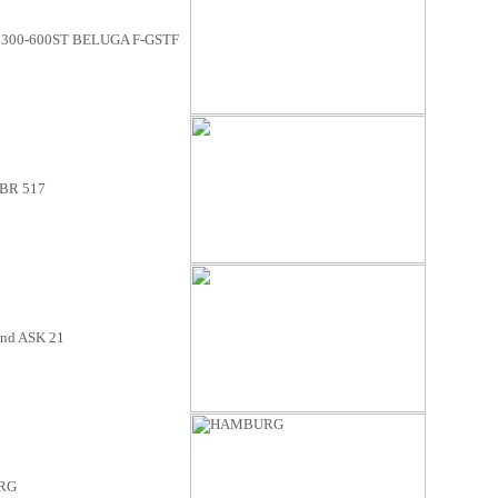
 300-600ST BELUGA F-GSTF
 BR 517
nd ASK 21
RG