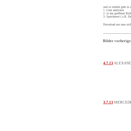
und so einfach geht es i
1. Link anklicken
2. in das geöffnete Bil
3. Speicherort ( z.B. 
Download nur zum nich
Bilder vorherige
4.7.13
ALEXAND
3.7.13
MERCEDE