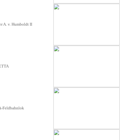
r A. v. Humboldt II
ETTA
Feldbahnlok