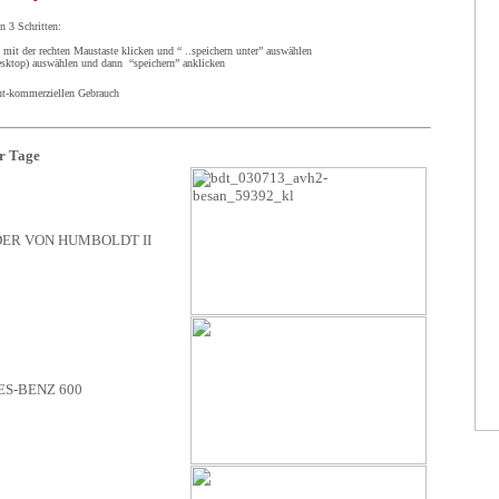
n 3 Schritten:
d mit der rechten Maustaste klicken und “ ..speichern unter” auswählen
Desktop) auswählen und dann “speichern” anklicken
t-kommerziellen Gebrauch
r Tage
ER VON HUMBOLDT II
S-BENZ 600