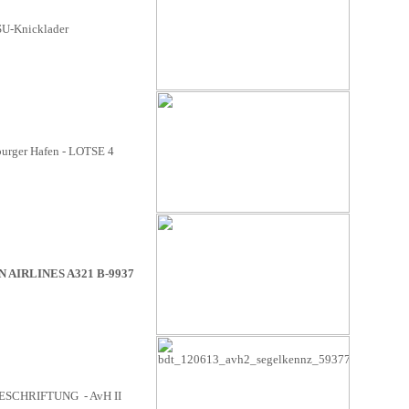
-Knicklader
rger Hafen - LOTSE 4
 AIRLINES A321 B-9937
SCHRIFTUNG - AvH II