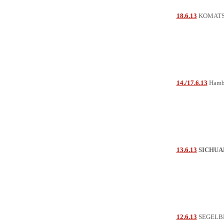
18.6.13
KOMATSU
14./17.6.13
Hambu
13.6.13
SICHUAN
12.6.13
SEGELBE