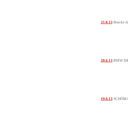
21.6.13
Brücke de
20.6.13
BMW IS
19.6.13
SCHÖMA-