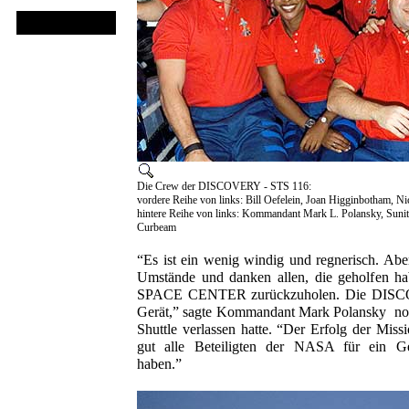
Die Crew der DISCOVERY - STS 116:
vordere Reihe von links: Bill Oefelein, Joan Higginbotham, Ni
hintere Reihe von links: Kommandant Mark L. Polansky, Sunit
Curbeam
“Es ist ein wenig windig und regnerisch. Abe
Umstände und danken allen, die geholfe
SPACE CENTER zurückzuholen. Die DISCO
Gerät,” sagte Kommandant Mark Polansky noc
Shuttle verlassen hatte. “Der Erfolg der Miss
gut alle Beteiligten der NASA für ein Ge
haben.”