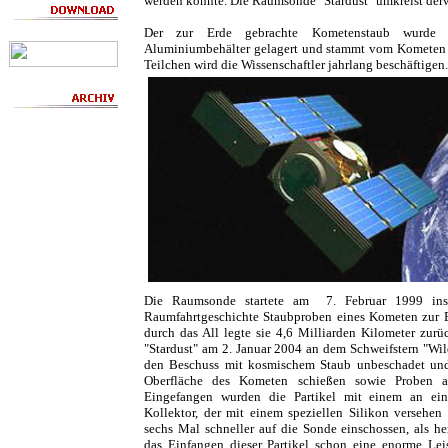
werden könnte. Die Raumsonde "Stardust" umkreist derw
Der zur Erde gebrachte Kometenstaub wurde
Aluminiumbehälter gelagert und stammt vom Kometen 
Teilchen wird die Wissenschaftler jahrlang beschäftigen.
Die Raumsonde startete am 7. Februar 1999 ins 
Raumfahrtgeschichte Staubproben eines Kometen zur E
durch das All legte sie 4,6 Milliarden Kilometer zur
"Stardust" am 2. Januar 2004 an dem Schweifstern "Wil
den Beschuss mit kosmischem Staub unbeschadet und
Oberfläche des Kometen schießen sowie Proben a
Eingefangen wurden die Partikel mit einem an ein
Kollektor, der mit einem speziellen Silikon versehen 
sechs Mal schneller auf die Sonde einschossen, als 
das Einfangen dieser Partikel schon eine enorme Leis