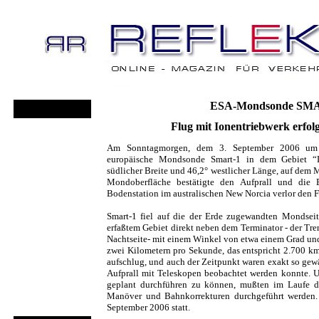
ESA-Mondsonde SM
Flug mit Ionentriebwerk erfol
Am Sonntagmorgen, dem 3. September 2006 um
europäische Mondsonde Smart-1 in dem Gebiet “L
südlicher Breite und 46,2° westlicher Länge, auf dem M
Mondoberfläche bestätigte den Aufprall und die
Bodenstation im australischen New Norcia verlor den 
Smart-1 fiel auf die der Erde zugewandten Mondsei
erfaßtem Gebiet direkt neben dem Terminator - der Tre
Nachtseite- mit einem Winkel von etwa einem Grad un
zwei Kilometern pro Sekunde, das entspricht 2.700 km
aufschlug, und auch der Zeitpunkt waren exakt so gew
Aufprall mit Teleskopen beobachtet werden konnte. U
geplant durchführen zu können, mußten im Laufe d
Manöver und Bahnkorrekturen durchgeführt werden. 
September 2006 statt.