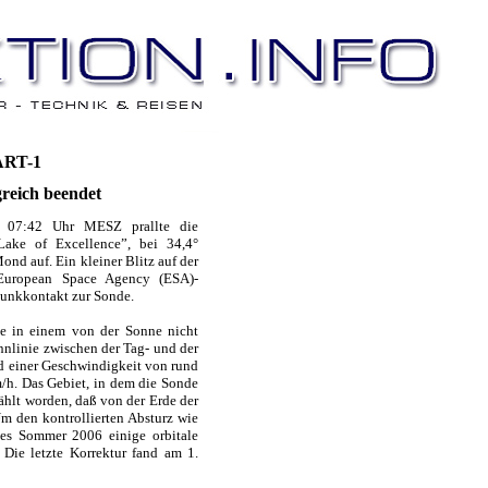
ART-1
greich beendet
 07:42 Uhr MESZ prallte die
ake of Excellence”, bei 34,4°
ond auf. Ein kleiner Blitz auf der
 European Space Agency (ESA)-
Funkkontakt zur Sonde.
te in einem von der Sonne nicht
nnlinie zwischen der Tag- und der
d einer Geschwindigkeit von rund
/h. Das Gebiet, in dem die Sonde
ählt worden, daß von der Erde der
m den kontrollierten Absturz wie
es Sommer 2006 einige orbitale
Die letzte Korrektur fand am 1.