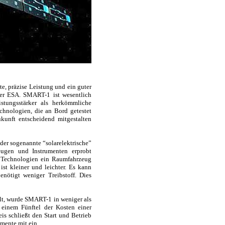
te, präzise Leistung und ein guter
der ESA. SMART-1 ist wesentlich
istungsstärker als herkömmliche
chnologien, die an Bord getestet
unft entscheidend mitgestalten
der sogenannte “solarelektrische”
eugen und Instrumenten erprobt
 Technologien ein Raumfahrzeug
ist kleiner und leichter. Es kann
enötigt weniger Treibstoff. Dies
elt, wurde SMART-1 in weniger als
 einem Fünftel der Kosten einer
s schließt den Start und Betrieb
mente mit ein.