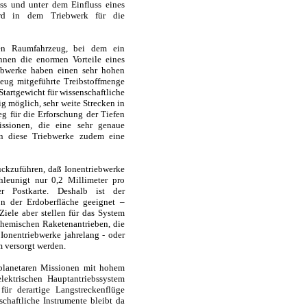
uss und unter dem Einfluss eines
ird in dem Triebwerk für die
en Raumfahrzeug, bei dem ein
önnen die enormen Vorteile eines
ebwerke haben einen sehr hohen
ug mitgeführte Treibstoffmenge
Startgewicht für wissenschaftliche
ig möglich, sehr weite Strecken in
g für die Erforschung der Tiefen
issionen, die eine sehr genaue
en diese Triebwerke zudem eine
rückzuführen, daß Ionentriebwerke
leunigt nur 0,2 Millimeter pro
er Postkarte. Deshalb ist der
von der Erdoberfläche geeignet –
iele aber stellen für das System
chemischen Raketenantrieben, die
Ionentriebwerke jahrelang - oder
m versorgt werden.
planetaren Missionen mit hohem
lektrischen Hauptantriebssystem
ür derartige Langstreckenflüge
chaftliche Instrumente bleibt da