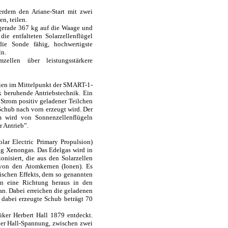
rdem den Ariane-Start mit zwei
n, teilen.
 gerade 367 kg auf die Waage und
ie entfalteten Solarzellenflügel
ie Sonde fähig, hochwertigste
ln.
ellen über leistungsstärkere
ogien im Mittelpunkt der SMART-1-
k beruhende Antriebstechnik. Ein
 Strom positiv geladener Teilchen
Schub nach vorn erzeugt wird. Der
m wird von Sonnenzellenflügeln
r Antrieb”.
lar Electric Primary Propulsion)
kg Xenongas. Das Edelgas wird in
onisiert, die aus den Solarzellen
von den Atomkernen (Ionen). Es
lischen Effekts, dem so genannten
in eine Richtung heraus in den
n. Dabei erreichen die geladenen
 dabei erzeugte Schub beträgt 70
ker Herbert Hall 1879 entdeckt.
der Hall-Spannung, zwischen zwei