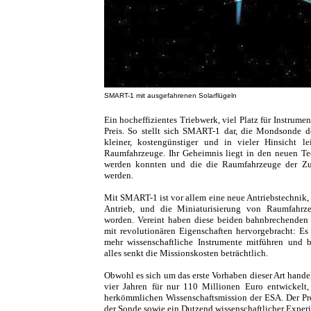
SMART-1 mit ausgefahrenen Solarflügeln
Ein hocheffizientes Triebwerk, viel Platz für Instrumen
Preis. So stellt sich SMART-1 dar, die Mondsonde 
kleiner, kostengünstiger und in vieler Hinsicht le
Raumfahrzeuge. Ihr Geheimnis liegt in den neuen Te
werden konnten und die die Raumfahrzeuge der Zuk
werden.
Mit SMART-1 ist vor allem eine neue Antriebstechnik, 
Antrieb, und die Miniaturisierung von Raumfahrz
worden. Vereint haben diese beiden bahnbrechenden
mit revolutionären Eigenschaften hervorgebracht: Es 
mehr wissenschaftliche Instrumente mitführen und b
alles senkt die Missionskosten beträchtlich.
Obwohl es sich um das erste Vorhaben dieser Art hand
vier Jahren für nur 110 Millionen Euro entwickelt,
herkömmlichen Wissenschaftsmission der ESA. Der Prei
der Sonde sowie ein Dutzend wissenschaftlicher Experi