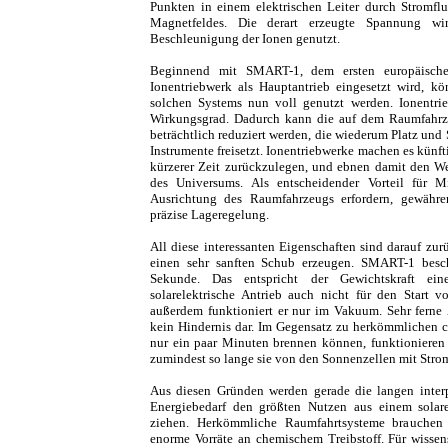
Punkten in einem elektrischen Leiter durch Stromfl
Magnetfeldes. Die derart erzeugte Spannung w
Beschleunigung der Ionen genutzt.
Beginnend mit SMART-1, dem ersten europäisch
Ionentriebwerk als Hauptantrieb eingesetzt wird, k
solchen Systems nun voll genutzt werden. Ionentri
Wirkungsgrad. Dadurch kann die auf dem Raumfahrze
beträchtlich reduziert werden, die wiederum Platz und 
Instrumente freisetzt. Ionentriebwerke machen es künft
kürzerer Zeit zurückzulegen, und ebnen damit den We
des Universums. Als entscheidender Vorteil für M
Ausrichtung des Raumfahrzeugs erfordern, gewähr
präzise Lageregelung.
All diese interessanten Eigenschaften sind darauf zu
einen sehr sanften Schub erzeugen. SMART-1 besch
Sekunde. Das entspricht der Gewichtskraft ein
solarelektrische Antrieb auch nicht für den Start 
außerdem funktioniert er nur im Vakuum. Sehr ferne Z
kein Hindernis dar. Im Gegensatz zu herkömmlichen 
nur ein paar Minuten brennen können, funktionieren 
zumindest so lange sie von den Sonnenzellen mit Stro
Aus diesen Gründen werden gerade die langen inter
Energiebedarf den größten Nutzen aus einem solare
ziehen. Herkömmliche Raumfahrtsysteme brauchen f
enorme Vorräte an chemischem Treibstoff. Für wissens