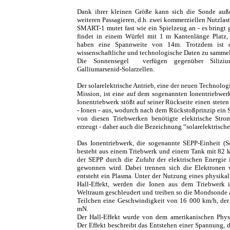
Dank ihrer kleinen Größe kann sich die Sonde auße
weiteren Passagieren, d.h. zwei kommerziellen Nutzlaste
SMART-1 mutet fast wie ein Spielzeug an - es bringt
findet in einem Würfel mit 1 m Kantenlänge Platz, d
haben eine Spannweite von 14m. Trotzdem ist d
wissenschaftliche und technologische Daten zu samme
Die Sonnensegel verfügen gegenüber Siliziumz
Galliumarsenid-Solarzellen.
Der solarelektrische Antrieb, eine der neuen Technol
Mission, ist eine auf dem sogenannten Ionentriebwer
Ionentriebwerk stößt auf seiner Rückseite einen steten
- Ionen - aus, wodurch nach dem Rückstoßprinzip ein 
von diesen Triebwerken benötigte elektrische Stro
erzeugt - daher auch die Bezeichnung “solarelektrische
Das Ionentriebwerk, die sogenannte SEPP-Einheit (So
besteht aus einem Triebwerk und einem Tank mit 82 
der SEPP durch die Zufuhr der elektrischen Energie i
gewonnen wird. Dabei trennen sich die Elektronen 
entsteht ein Plasma. Unter der Nutzung eines physika
Hall-Effekt, werden die Ionen aus dem Triebwerk 
Weltraum geschleudert und treiben so die Mondsonde a
Teilchen eine Geschwindigkeit von 16 000 km/h, der
mN.
Der Hall-Effekt wurde von dem amerikanischen Physi
Der Effekt beschreibt das Entstehen einer Spannung, 